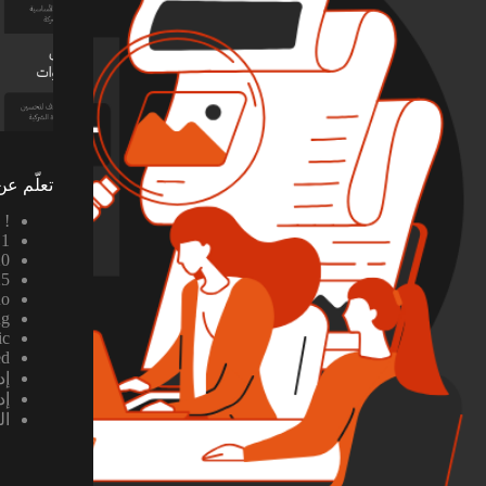
تعلّم عن
! Без рубрики
1
20
25
no
ng
ic
ed
إد
إد
ال